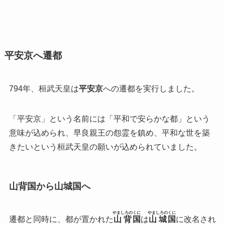
平安京へ遷都
794年、桓武天皇は
平安京
への遷都を実行しました。
「平安京」という名前には「平和で安らかな都」という
意味が込められ、早良親王の怨霊を鎮め、平和な世を築
きたいという桓武天皇の願いが込められていました。
山背国から山城国へ
やましろの
くに
やましろの
くに
遷都と同時に、都が置かれた
山背
国
は
山城
国
に改名され