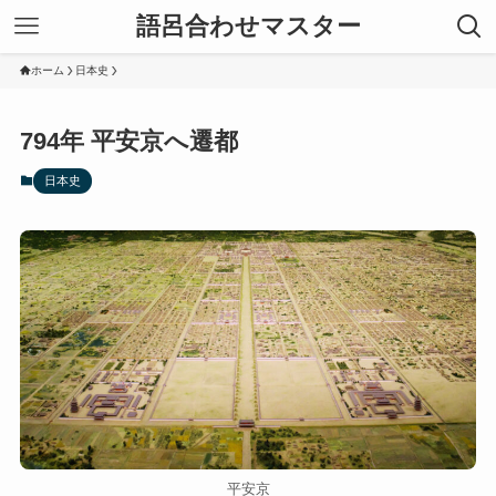
語呂合わせマスター
ホーム
日本史
794年 平安京へ遷都
日本史
平安京