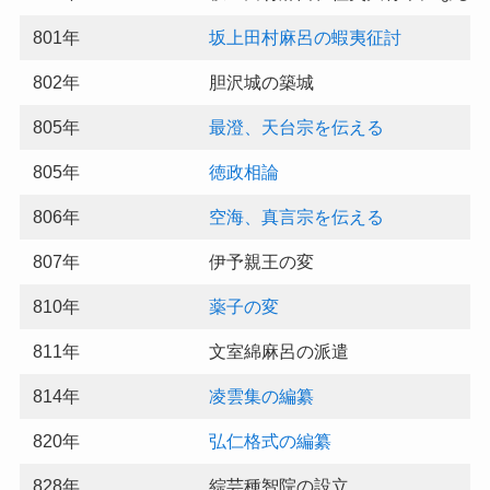
801年
坂上田村麻呂の蝦夷征討
802年
胆沢城の築城
805年
最澄、天台宗を伝える
805年
徳政相論
806年
空海、真言宗を伝える
807年
伊予親王の変
810年
薬子の変
811年
文室綿麻呂の派遣
814年
凌雲集の編纂
820年
弘仁格式の編纂
828年
綜芸種智院の設立