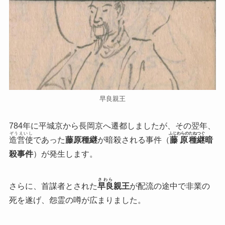
早良親王
784年に平城京から長岡京へ遷都しましたが、その翌年、
ぞうえいし
ふじわらの
たねつぐ
造営使
であった
藤原種継
が暗殺される事件（
藤原
種継
暗
殺事件
）が発生します。
さわら
さらに、首謀者とされた
早良
親王
が配流の途中で非業の
死を遂げ、怨霊の噂が広まりました。