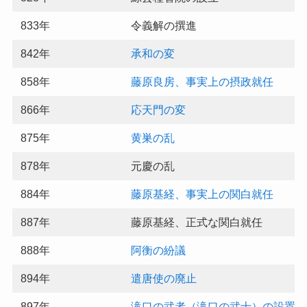
833年
令義解の撰進
842年
承和の変
858年
藤原良房、事実上の摂政就任
866年
応天門の変
875年
黄巣の乱
878年
元慶の乱
884年
藤原基経、事実上の関白就任
887年
藤原基経、正式な関白就任
888年
阿衡の紛議
894年
遣唐使の廃止
897年
滝口の武者（滝口の武士）の設置