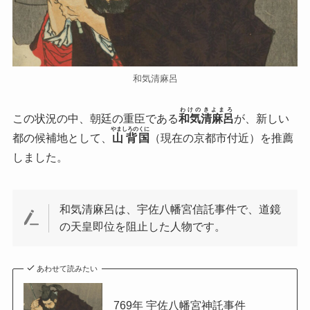
和気清麻呂
わけのきよまろ
この状況の中、朝廷の重臣である
和気清麻呂
が、新しい
やましろの
くに
都の候補地として、
山背
国
（現在の京都市付近）を推薦
しました。
和気清麻呂は、宇佐八幡宮信託事件で、道鏡
の天皇即位を阻止した人物です。
あわせて読みたい
769年 宇佐八幡宮神託事件