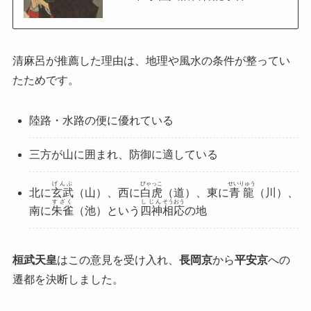
清麻呂が推薦した理由は、地理や風水の条件が整ってい
たためです。
陸路・水路の便に優れている
三方が山に囲まれ、防御に適している
げんぶ
びゃっこ
せいりゅう
北に
玄武
（山）、西に
白虎
（道）、東に
青龍
（川）、
すざく
しじん
そうおう
南に
朱雀
（池）という
四神
相応
の地
桓武天皇
はこの意見を受け入れ、
長岡京
から
平安京
への
遷都を決断しました。