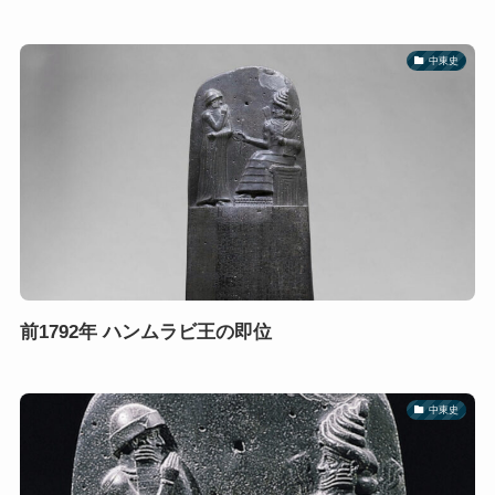
中東史
前1792年 ハンムラビ王の即位
中東史