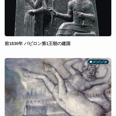
前1830年 バビロン第1王朝の建国
ヨーロッパ史