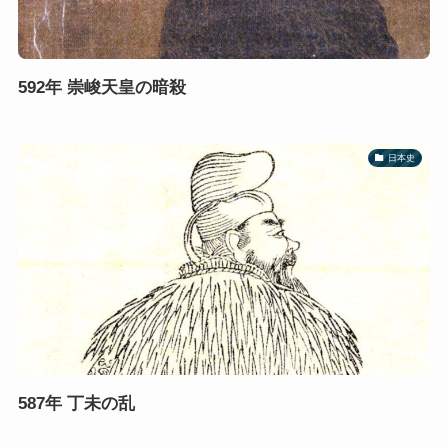
592年 崇峻天皇の暗殺
日本史
587年 丁未の乱