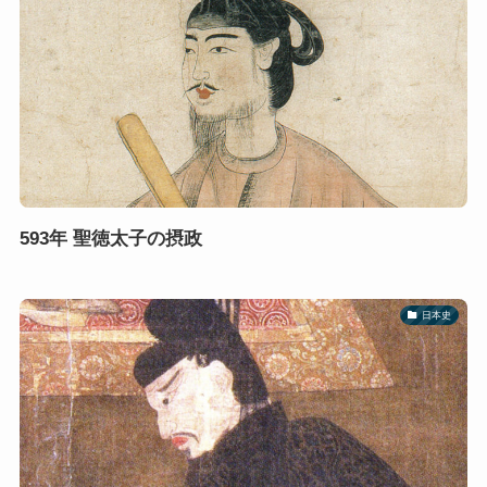
593年 聖徳太子の摂政
日本史