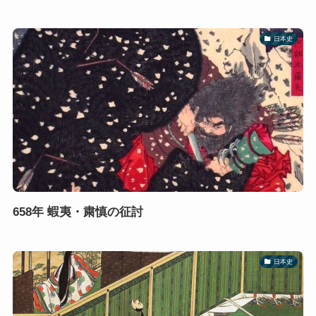
日本史
658年 蝦夷・粛慎の征討
日本史