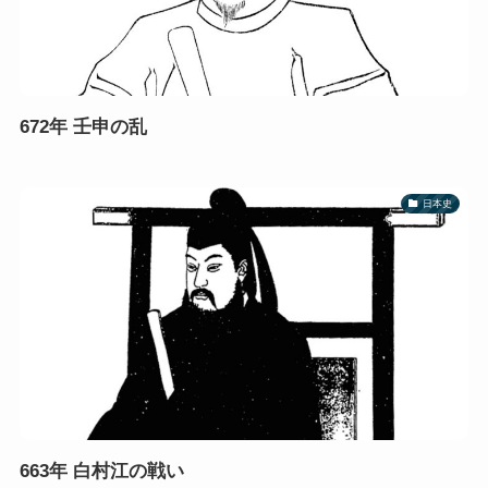
672年 壬申の乱
日本史
663年 白村江の戦い