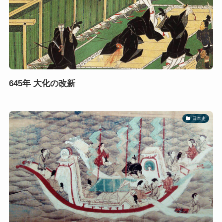
645年 大化の改新
日本史