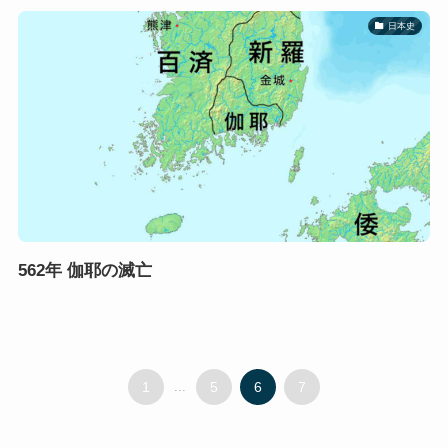
日本史
562年 伽耶の滅亡
1
...
5
6
7